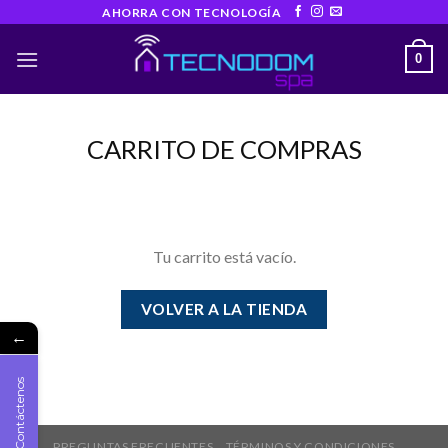
Skip
AHORRA CON TECNOLOGÍA
to
0
content
CARRITO DE COMPRAS
Tu carrito está vacío.
VOLVER A LA TIENDA
←
Contáctenos
PREGUNTAS FRECUENTES
TÉRMINOS Y CONDICIONES