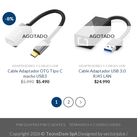
-8%
AGOTADO
AGOTADO
ADAPTADORES Y CABLES USB
ADAPTADORES Y CABLES USB
Cable Adaptador OTG Tipo C
Cable Adaptador USB 3.0
macho USB3
RJ45 LAN
$
5.990
$
5.490
$
24.990
1
2
PREGUNTAS FRECUENTES
TÉRMINOS Y CONDICIONES
Copyright 2026 ©
TecnoDom SpA
Designed by vectorjuice /