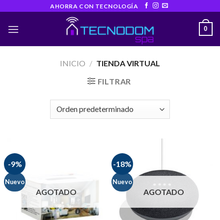
Skip
AHORRA CON TECNOLOGÍA
to
0
content
INICIO
/
TIENDA VIRTUAL
FILTRAR
-9%
-18%
Nuevo
Nuevo
AGOTADO
AGOTADO