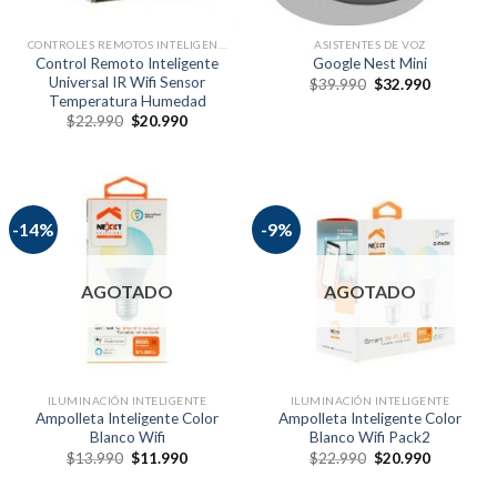
CONTROLES REMOTOS INTELIGENTES
ASISTENTES DE VOZ
Control Remoto Inteligente
Google Nest Mini
Universal IR Wifi Sensor
$
39.990
$
32.990
Temperatura Humedad
$
22.990
$
20.990
-14%
-9%
AGOTADO
AGOTADO
ILUMINACIÓN INTELIGENTE
ILUMINACIÓN INTELIGENTE
Ampolleta Inteligente Color
Ampolleta Inteligente Color
Blanco Wifi
Blanco Wifi Pack2
$
13.990
$
11.990
$
22.990
$
20.990