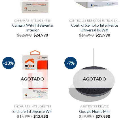
CÁMARAS INTELIGENTES
CONTROLES REMOTOS INTELIGENTES
Cámara WiFi Inteligente
Control Remoto Inteligente
Interior
Universal IR Wifi
$
32.990
$
24.990
$
14.990
$
13.990
-13%
-7%
AGOTADO
AGOTADO
ENCHUFES INTELIGENTES
ASISTENTES DE VOZ
Enchufe Inteligente Wifi
Google Home Mini
$
15.990
$
13.990
$
29.990
$
27.990