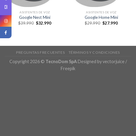
ASISTENTES DE VOZ
ASISTENTES DE VOZ
Google Nest Mini
Google Home Mini
$
39.990
$
32.990
$
29.990
$
27.990
PREGUNTAS FRECUENTES
TÉRMINOS Y CONDICIONES
Copyright 2026 ©
TecnoDom SpA
Designed by vectorjuice /
Freepik