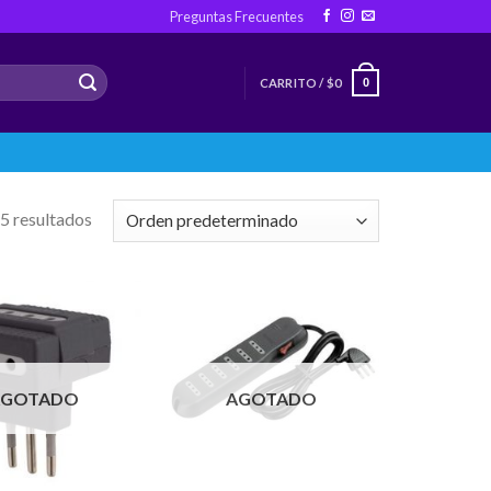
Preguntas Frecuentes
CARRITO /
$
0
0
5 resultados
AGOTADO
AGOTADO