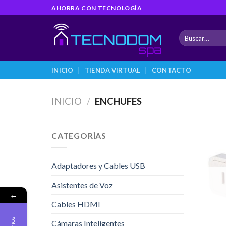
Skip
AHORRA CON TECNOLOGÍA
to
content
Buscar
por:
INICIO
TIENDA VIRTUAL
CONTACTO
INICIO
/
ENCHUFES
CATEGORÍAS
Adaptadores y Cables USB
Asistentes de Voz
←
Cables HDMI
Cámaras Inteligentes