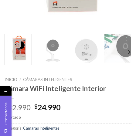
INICIO
/
CÁMARAS INTELIGENTES
Cámara WiFi Inteligente Interior
←
Contáctenos
32.990
24.990
$
$
Agotado
Categoría:
Cámaras Inteligentes