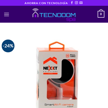
Skip
AHORRA CON TECNOLOGÍA
to
0
content
-24%