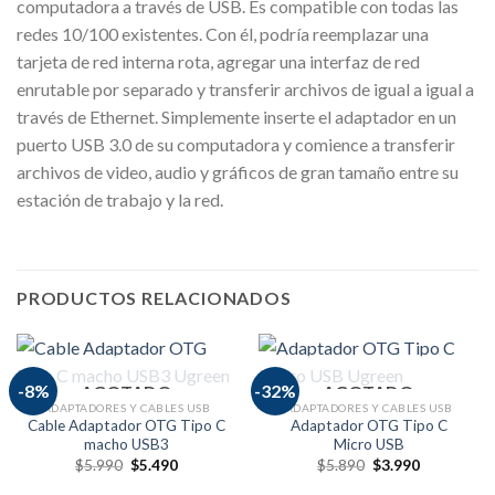
computadora a través de USB. Es compatible con todas las
redes 10/100 existentes. Con él, podría reemplazar una
tarjeta de red interna rota, agregar una interfaz de red
enrutable por separado y transferir archivos de igual a igual a
través de Ethernet. Simplemente inserte el adaptador en un
puerto USB 3.0 de su computadora y comience a transferir
archivos de video, audio y gráficos de gran tamaño entre su
estación de trabajo y la red.
PRODUCTOS RELACIONADOS
-8%
-32%
AGOTADO
AGOTADO
ADAPTADORES Y CABLES USB
ADAPTADORES Y CABLES USB
Cable Adaptador OTG Tipo C
Adaptador OTG Tipo C
macho USB3
Micro USB
$
5.990
$
5.490
$
5.890
$
3.990