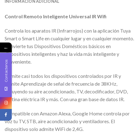
INFORMACIÓN ADICIONAL
Control Remoto Inteligente Universal IR Wifi
Controla los aparatos IR (Infrarrojos) con la aplicación Tuya
Smart o Smart Life en cualquier lugar y en cualquier momento.
Convierte tus Dispositivos Domésticos básicos en
←
dispositivos inteligentes y haz la vida más inteligente y
conveniente.
Contáctenos
Admite casi todos los dispositivos controlados por IR y
admite Aprendizaje de señal de frecuencia de 38KHz,
incluyendo su aire acondicionado, TV, decodificador, DVD,
cortina eléctrica IR y más. Con una gran base de datos IR.
Compatible con Amazon Alexa, Google Home controla por
voz tu TV, STB, aire acondicionado y ventiladores. El
dispositivo solo admite WiFi de 2,4G.